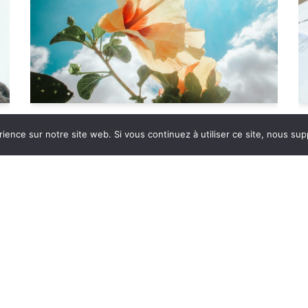
Meilleurs vœux 2025
rience sur notre site web. Si vous continuez à utiliser ce site, nous su
par
Sébastien Boucard
4 janvier 2025
p
Bonjour, Je vous présente mes meilleurs vœux
pour 2025 ! Que cette année soit celle de votre
l
renouveau, d’évolution et de transformation
.
E
Osez vous reconnecter à votre plein potentiel,
a
dépasser vos peurs et réaliser les changements
r
que vous souhaitez. …
Lire la suite »
d