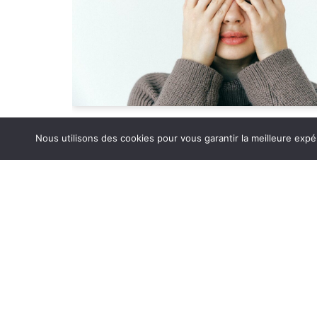
Libérez-vous de vos
Nous utilisons des cookies pour vous garantir la meilleure expé
phobies
par
Sébastien Boucard
25 janvier 2025
Une approche efficace et bienveillante
La
phobie est une peur intense et irrationnelle
qui survient face à un objet, une situation ou
une expérience particulière. Ce mécanisme
inconscient agit comme un système d’alarme