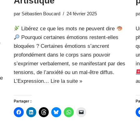
Artistique
par
Sébastien Boucard
24 février 2025
p
Libérez ce que les mots ne peuvent dire
U
Pourquoi certaines émotions restent-elles
p
e
bloquées ? Certaines émotions s’ancrent
q
profondément dans le corps sans pouvoir
u
s’exprimer verbalement, se manifestant par des
i
tensions, de l’anxiété ou un mal-être diffus.
ne
L’Expression…
Lire la suite »
a
Partager :
Pa