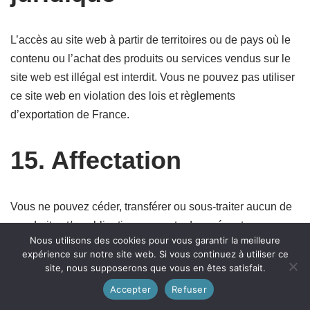
L’accès au site web à partir de territoires ou de pays où le
contenu ou l’achat des produits ou services vendus sur le
site web est illégal est interdit. Vous ne pouvez pas utiliser
ce site web en violation des lois et règlements
d’exportation de France.
15. Affectation
Vous ne pouvez céder, transférer ou sous-traiter aucun de
vos droits et/ou obligations en vertu des présentes
Nous utilisons des cookies pour vous garantir la meilleure
conditions générales, en tout ou en partie, à une tierce
expérience sur notre site web. Si vous continuez à utiliser ce
partie sans notre consentement écrit préalable. Toute
site, nous supposerons que vous en êtes satisfait.
cession présumée en violation de la présente section sera
Accepter
Refuser
nulle et non avenue.